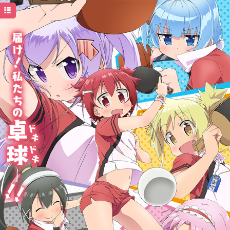
トップ
ニュース
イントロダクション
ストーリー
スタッフキャスト
キャラクター
オンエア
ムービー
ディスコグラフィ
特典情報
グッズ
イベント
Twitter